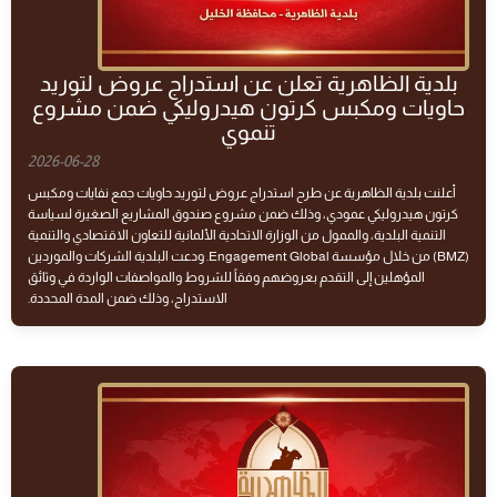
بلدية الظاهرية تعلن عن استدراج عروض لتوريد
حاويات ومكبس كرتون هيدروليكي ضمن مشروع
تنموي
2026-06-28
أعلنت بلدية الظاهرية عن طرح استدراج عروض لتوريد حاويات جمع نفايات ومكبس
كرتون هيدروليكي عمودي، وذلك ضمن مشروع صندوق المشاريع الصغيرة لسياسة
التنمية البلدية، والممول من الوزارة الاتحادية الألمانية للتعاون الاقتصادي والتنمية
(BMZ) من خلال مؤسسة Engagement Global. ودعت البلدية الشركات والموردين
المؤهلين إلى التقدم بعروضهم وفقاً للشروط والمواصفات الواردة في وثائق
الاستدراج، وذلك ضمن المدة المحددة.