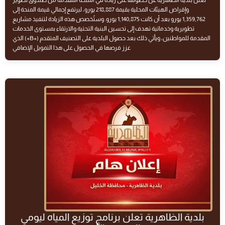
تُعلن بلدية الظاهرية عن حصولها على زيادة في المنحة المقدمة من صندوق تطوير
وإقراض الهيئات المحلية بقيمة 218,887 يورو، ليرتفع إجمالي قيمة المنحة إلى
1,359,762 يورو بعد أن كانت 1,140,875 يورو. وستُخصص هذه الزيادة لتنفيذ مشاريع
تطويرية وخدماتية تهدف إلى تحسين البنية التحتية والارتقاء بمستوى الخدمات
المقدمة للمواطنين، ويأتي ذلك بعد حصول البلدية على التصنيف المتقدم (+B+) الذي
عزز فرصها في الحصول على هذا التمويل الإضافي
بلدية الظاهرية تعلن برنامج توزيع المياه ليومي