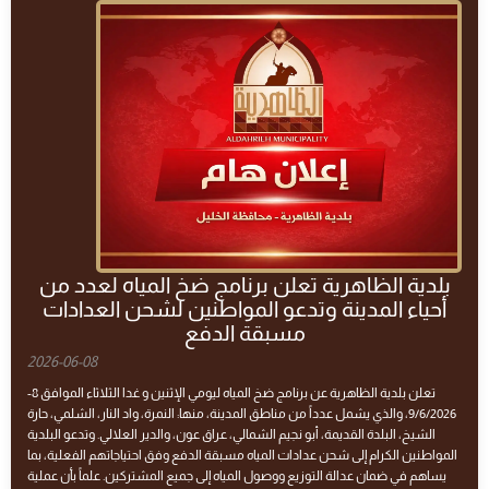
بلدية الظاهرية تعلن برنامج ضخ المياه لعدد من
أحياء المدينة وتدعو المواطنين لشحن العدادات
مسبقة الدفع
2026-06-08
تعلن بلدية الظاهرية عن برنامج ضخ المياه ليومي الإثنين و غدا الثلاثاء الموافق 8-
9/6/2026، والذي يشمل عدداً من مناطق المدينة، منها: النمرة، واد النار، الشلمي، حارة
الشيخ، البلدة القديمة، أبو نجيم الشمالي، عراق عون، والدير العلالي. وتدعو البلدية
المواطنين الكرام إلى شحن عدادات المياه مسبقة الدفع وفق احتياجاتهم الفعلية، بما
يساهم في ضمان عدالة التوزيع ووصول المياه إلى جميع المشتركين. علماً بأن عملية