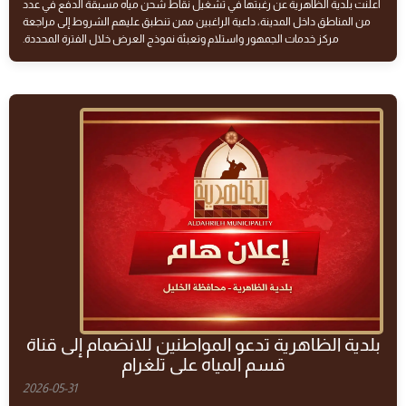
أعلنت بلدية الظاهرية عن رغبتها في تشغيل نقاط شحن مياه مسبقة الدفع في عدد
من المناطق داخل المدينة، داعية الراغبين ممن تنطبق عليهم الشروط إلى مراجعة
مركز خدمات الجمهور واستلام وتعبئة نموذج العرض خلال الفترة المحددة.
بلدية الظاهرية تدعو المواطنين للانضمام إلى قناة
قسم المياه على تلغرام
2026-05-31