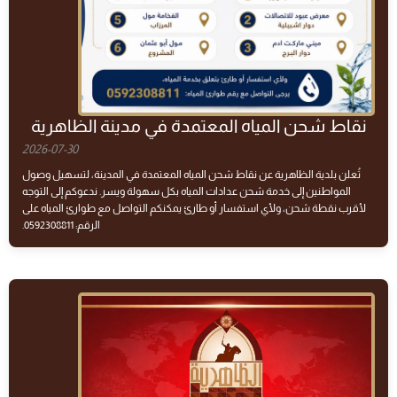
نقاط شحن المياه المعتمدة في مدينة الظاهرية
2026-07-30
تُعلن بلدية الظاهرية عن نقاط شحن المياه المعتمدة في المدينة، لتسهيل وصول
المواطنين إلى خدمة شحن عدادات المياه بكل سهولة ويسر. ندعوكم إلى التوجه
لأقرب نقطة شحن، ولأي استفسار أو طارئ يمكنكم التواصل مع طوارئ المياه على
الرقم: 0592308811.