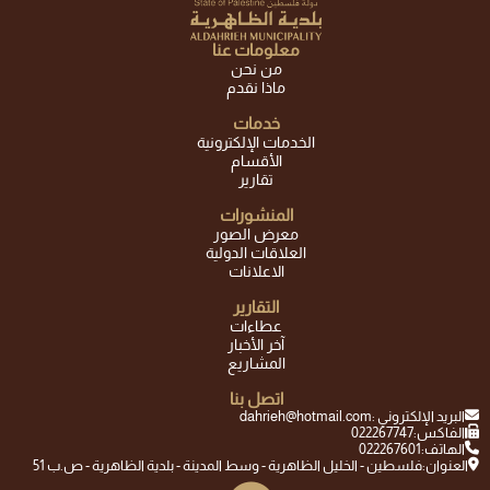
معلومات عنا
من نحن
ماذا نقدم
خدمات
الخدمات الإلكترونية
الأقسام
تقارير
المنشورات
معرض الصور
العلاقات الدولية
الاعلانات
التقارير
عطاءات
آخر الأخبار
المشاريع
اتصل بنا
البريد الإلكتروني :
dahrieh@hotmail.com
الفاكس:
022267747
الهاتف:
022267601
العنوان:
فلسطين - الخليل الظاهرية - وسط المدينة - بلدية الظاهرية - ص.ب 51